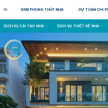
Bỏ
qua
XEM PHONG THỦY NHÀ
DỰ TOÁN CHI P
nội
dung
DỊCH VỤ CẢI TẠO NHÀ
DỊCH VỤ THIẾT KẾ NHÀ