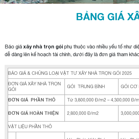
BẢNG GIÁ X
xây nhà trọn gói
Báo giá
phụ thuộc vào nhiều yếu tố như diện
dễ dàng lên kế hoạch tài chính, dưới đây là đơn giá tham k
BÁO GIÁ & CHỦNG LOẠI VẬT TƯ XÂY NHÀ TRỌN GÓI 2025
ĐƠN GIÁ XÂY NHÀ TRỌN
GÓI TRUNG BÌNH
GÓI CƠ
GÓI
ĐƠN GIÁ PHẦN THÔ
Từ 3,800,000 Đ/m2 – 4,300,000 Đ/
ĐƠN GIÁ HOÀN THIỆN
2,800,000 Đ/m2
3,000,00
VẬT LIỆU PHẦN THÔ