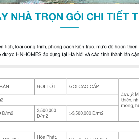
ÂY NHÀ TRỌN GÓI CHI TIẾT 
 tích, loại công trình, phong cách kiến trúc, mức độ hoàn thiện và
hảo được HNHOMES áp dụng tại Hà Nội và các tỉnh thành lân cậ
 BẢN
GÓI TỐT
GÓI CAO CẤP
Lưu ý:
Mứ
m2
thiện, n
móng, hệ
3,500,000
0 Đ/m2
>3,500,000 Đ/m2
Đ/m2
Hòa Phát,