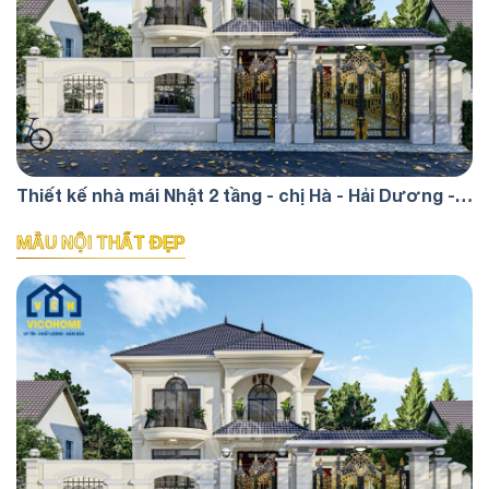
Thiết kế nhà mái Nhật 2 tầng - chị Hà - Hải Dương -
TKP0073
MẪU NỘI THẤT ĐẸP