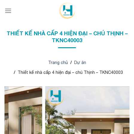
Bỏ
qua
nội
dung
THIẾT KẾ NHÀ CẤP 4 HIỆN ĐẠI – CHÚ THỊNH –
TKNC40003
Trang chủ
Dự án
Thiết kế nhà cấp 4 hiện đại – chú Thịnh – TKNC40003