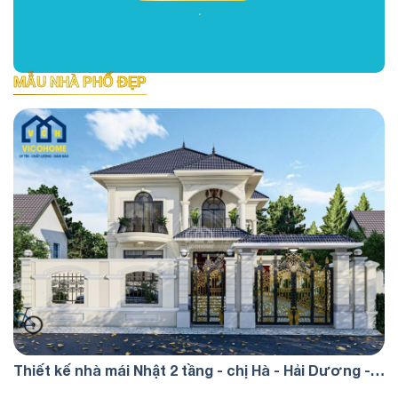
MẪU NHÀ PHỐ ĐẸP
Thiết kế nhà mái Nhật 2 tầng - chị Hà - Hải Dương -
TKP0073